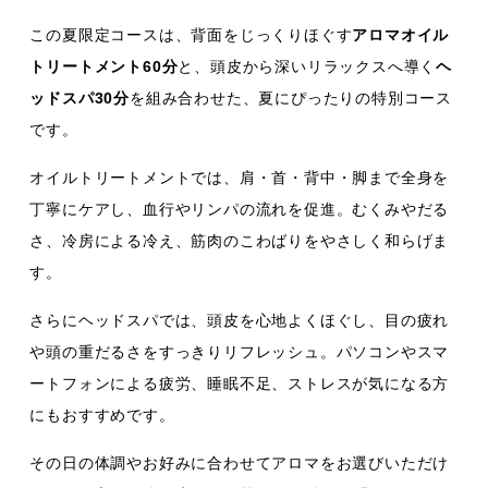
この夏限定コースは、背面をじっくりほぐす
アロマオイル
トリートメント60分
と、頭皮から深いリラックスへ導く
ヘ
ッドスパ30分
を組み合わせた、夏にぴったりの特別コース
です。
オイルトリートメントでは、肩・首・背中・脚まで全身を
丁寧にケアし、血行やリンパの流れを促進。むくみやだる
さ、冷房による冷え、筋肉のこわばりをやさしく和らげま
す。
さらにヘッドスパでは、頭皮を心地よくほぐし、目の疲れ
や頭の重だるさをすっきりリフレッシュ。パソコンやスマ
ートフォンによる疲労、睡眠不足、ストレスが気になる方
にもおすすめです。
その日の体調やお好みに合わせてアロマをお選びいただけ